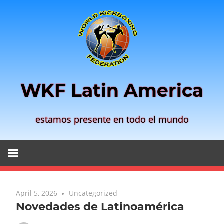
Zum
Inhalt
springen
WKF Latin America
estamos presente en todo el mundo
April 5, 2026
Uncategorized
Novedades de Latinoamérica