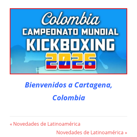
Bienvenidos a Cartagena,
Colombia
Beitragsnavigation
Vorheriger
Novedades de Latinoamérica
Beitrag:
Nächster
Novedades de Latinoamérica