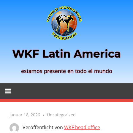
Zum
Inhalt
springen
WKF Latin America
estamos presente en todo el mundo
Januar 18, 2026
Uncategorized
Veröffentlicht von
WKF head office