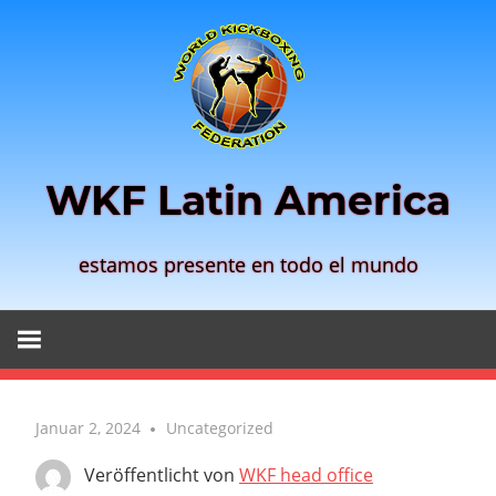
Zum
Inhalt
springen
WKF Latin America
estamos presente en todo el mundo
Januar 2, 2024
Uncategorized
Veröffentlicht von
WKF head office